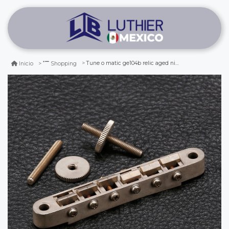
Tune o matic ge104b relic aged nickel (gotoh®)
Inicio
Shopping