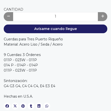
CANTIDAD
Avísame cuando llegue
Cuerdas para Tres Puerto Riqueño
Material: Acero Liso / Seda / Acero
9 Cuerdas: 3 Órdenes
011P - 023W - 011P
014 P - 014P - 014P
011P - 023W - 011P
Sintonización:
G4 G3 G4, C4 C4 C4, E4 E3 E4
Hechas en U.S.A.