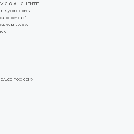
VICIO AL CLIENTE
inos y condiciones
icas de devolución
icas de privacidad
acto
IDALGO, 11000, CDMX