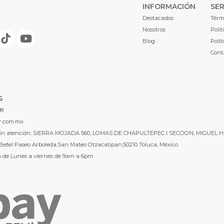
INFORMACIÓN
SER
Destacados
Térm
Nosotros
Polít
Blog
Polít
Cont
S
98
r.com.mx
l sin atención: SIERRA MOJADA 560, LOMAS DE CHAPULTEPEC I SECCION, MIGUEL H
Betel Paseo Arboleda,San Mateo Otzacatipan,50210 Toluca, México
a de Lunes a viernes de 9am a 6pm