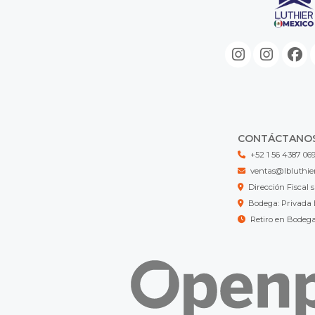
CONTÁCTANO
+52 1 56 4387 06
ventas@lbluthie
Dirección Fisca
Bodega: Privada 
Retiro en Bodeg