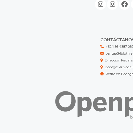
CONTÁCTANO
+52 1 56 4387 06
ventas@lbluthie
Dirección Fisca
Bodega: Privada 
Retiro en Bodeg