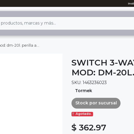
Ins
 dm-20l. perilla amber
SWITCH 3-WA
MOD: DM-20L
SKU: 1463236023
Tormek
Stock por sucursal
Agotado.
$ 362.97