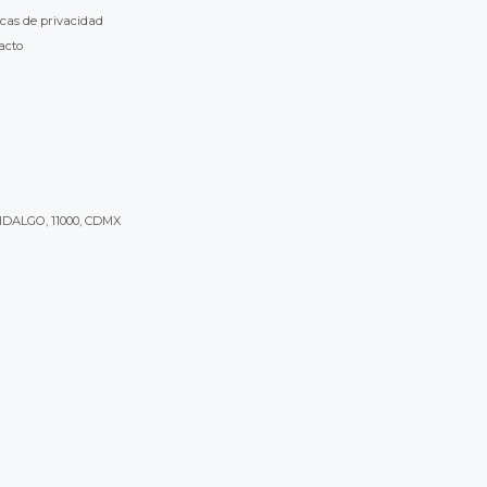
icas de privacidad
acto
IDALGO, 11000, CDMX