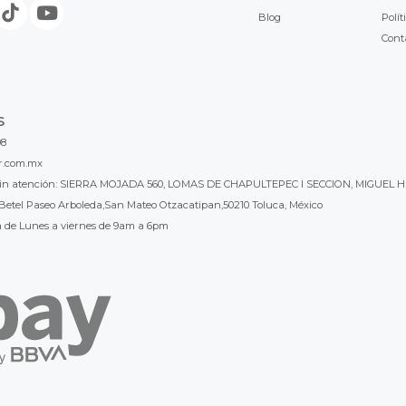
Blog
Polít
Cont
S
98
r.com.mx
l sin atención: SIERRA MOJADA 560, LOMAS DE CHAPULTEPEC I SECCION, MIGUEL H
Betel Paseo Arboleda,San Mateo Otzacatipan,50210 Toluca, México
a de Lunes a viernes de 9am a 6pm