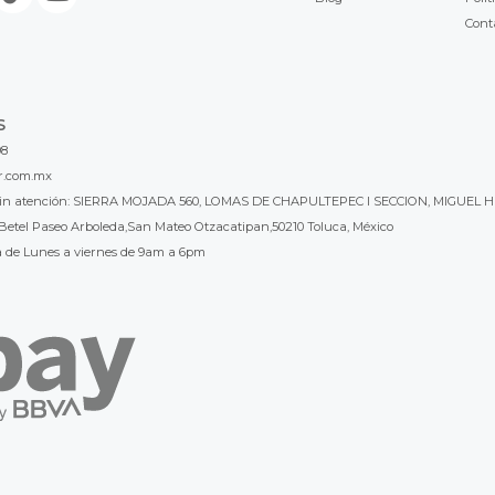
Cont
S
98
r.com.mx
l sin atención: SIERRA MOJADA 560, LOMAS DE CHAPULTEPEC I SECCION, MIGUEL H
Betel Paseo Arboleda,San Mateo Otzacatipan,50210 Toluca, México
a de Lunes a viernes de 9am a 6pm
 gusta LB Luthier Mexico? visita
LB Luthier Internacional con más de 3