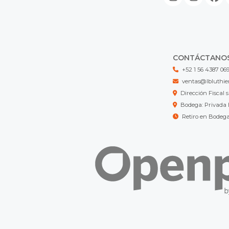
CONTÁCTANO
+52 1 56 4387 06
ventas@lbluthie
Dirección Fisca
Bodega: Privada 
Retiro en Bodeg
LB LUTHIER MX © 2026
¿Te