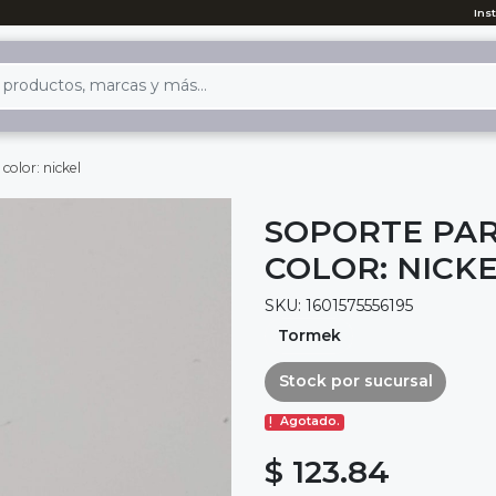
Ins
color: nickel
SOPORTE PAR
COLOR: NICK
SKU: 1601575556195
Tormek
Stock por sucursal
Agotado.
$ 123.84