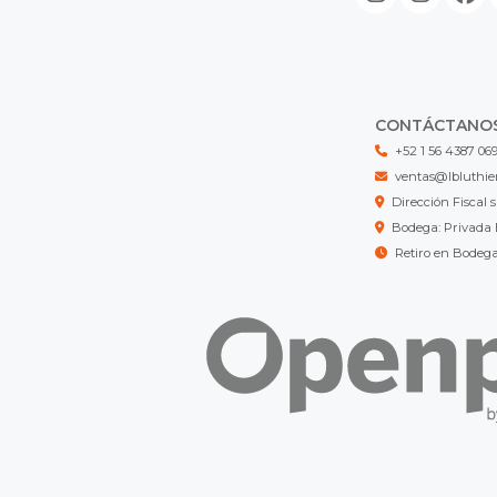
CONTÁCTANO
+52 1 56 4387 06
ventas@lbluthie
Dirección Fisca
Bodega: Privada 
Retiro en Bodeg
LB LUTHIER MX © 2026
¿Te