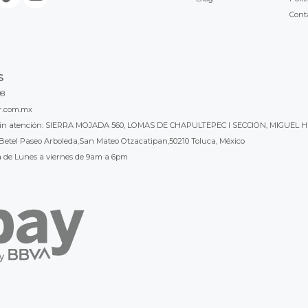
Cont
S
98
r.com.mx
l sin atención: SIERRA MOJADA 560, LOMAS DE CHAPULTEPEC I SECCION, MIGUEL H
Betel Paseo Arboleda,San Mateo Otzacatipan,50210 Toluca, México
a de Lunes a viernes de 9am a 6pm
 gusta LB Luthier Mexico? visita
LB Luthier Internacional con más de 3