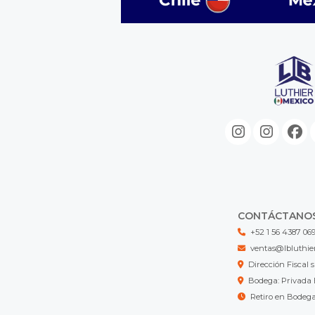
CONTÁCTANO
+52 1 56 4387 06
ventas@lbluthie
Dirección Fisca
Bodega: Privada 
Retiro en Bodeg