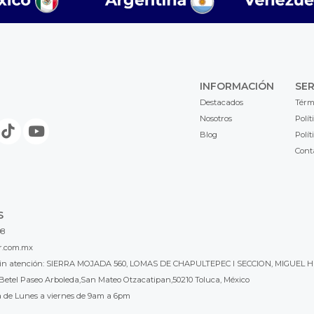
INFORMACIÓN
SER
Destacados
Térm
Nosotros
Polít
Blog
Polít
Cont
S
98
r.com.mx
l sin atención: SIERRA MOJADA 560, LOMAS DE CHAPULTEPEC I SECCION, MIGUEL H
Betel Paseo Arboleda,San Mateo Otzacatipan,50210 Toluca, México
a de Lunes a viernes de 9am a 6pm