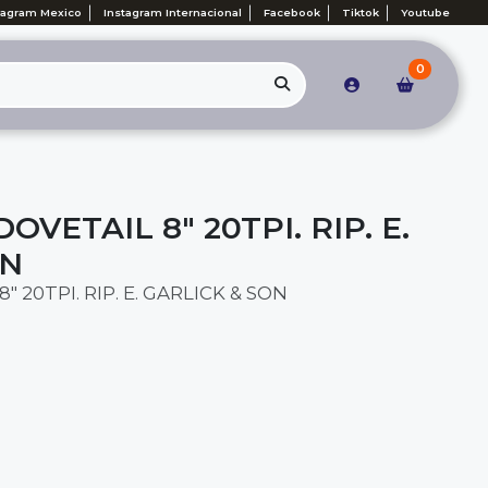
tagram Mexico
Instagram Internacional
Facebook
Tiktok
Youtube
0
OVETAIL 8" 20TPI. RIP. E.
ON
" 20TPI. RIP. E. GARLICK & SON