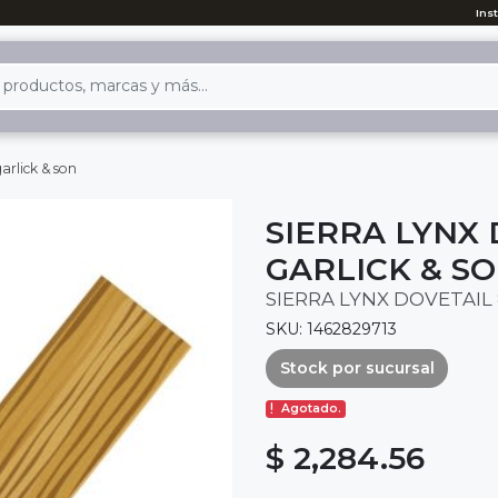
Ins
garlick & son
SIERRA LYNX D
GARLICK & S
SIERRA LYNX DOVETAIL 8
SKU: 1462829713
Stock por sucursal
Agotado.
$ 2,284.56