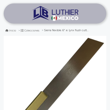
Sierra flexible. 6". e. lynx flush cutting saw. garlick and son
Inicio
Colecciones