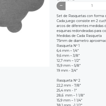
Set de Rasquetas con forma 
Cada juego consiste en 2 cuchi
arcos de diferentes medidas d
esquinas redondeadas para c
Medidas de Cada Rasqueta
75mm de diametro aproxima
Rasqueta Nº 1
6,4 mm – 1/4”
9,6 mm – 3/8”
12,7 mm – 1/2”
15,9 mm – 5/8”
19 mm - 3/4”
Rasqueta Nº 2
22,2 mm - 7/8”
25,4 mm - 1”
28,6 mm – 1 1/8”
15,9 mm – 1 1/4”
38,1 mm -1 1/2”