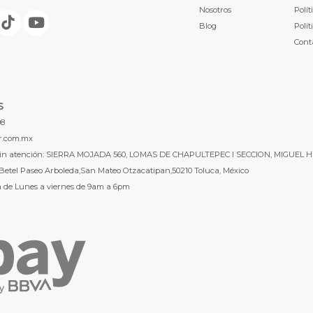
Nosotros
Polít
Blog
Polít
Cont
S
98
r.com.mx
l sin atención: SIERRA MOJADA 560, LOMAS DE CHAPULTEPEC I SECCION, MIGUEL H
Betel Paseo Arboleda,San Mateo Otzacatipan,50210 Toluca, México
a de Lunes a viernes de 9am a 6pm