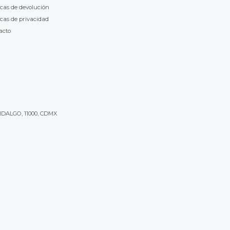
icas de devolución
icas de privacidad
acto
IDALGO, 11000, CDMX