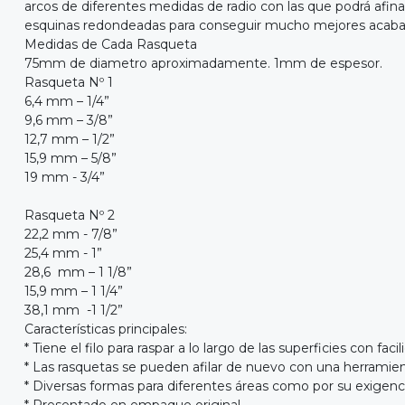
arcos de diferentes medidas de radio con las que podrá afina
esquinas redondeadas para conseguir mucho mejores acaba
Medidas de Cada Rasqueta
75mm de diametro aproximadamente. 1mm de espesor.
Rasqueta Nº 1
6,4 mm – 1/4”
9,6 mm – 3/8”
12,7 mm – 1/2”
15,9 mm – 5/8”
19 mm - 3/4”
Rasqueta Nº 2
22,2 mm - 7/8”
25,4 mm - 1”
28,6 mm – 1 1/8”
15,9 mm – 1 1/4”
38,1 mm -1 1/2”
Características principales:
* Tiene el filo para raspar a lo largo de las superficies con facil
* Las rasquetas se pueden afilar de nuevo con una herramien
* Diversas formas para diferentes áreas como por su exigenci