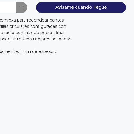
Avísame cuando llegue
convexa para redondear cantos
llas circulares configuradas con
e radio con las que podrá afinar
onseguir mucho mejores acabados.
damente. 1mm de espesor.