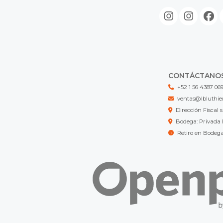
CONTÁCTANO
+52 1 56 4387 06
ventas@lbluthie
Dirección Fisca
Bodega: Privada 
Retiro en Bodeg