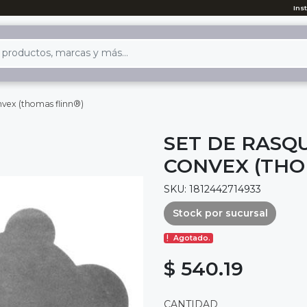
Ins
nvex (thomas flinn®)
SET DE RASQ
CONVEX (THO
SKU: 1812442714933
Stock por sucursal
Agotado.
$ 540.19
CANTIDAD