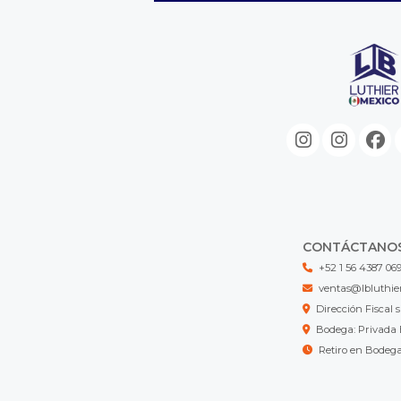
CONTÁCTANO
+52 1 56 4387 06
ventas@lbluthie
Dirección Fisca
Bodega: Privada 
Retiro en Bodeg