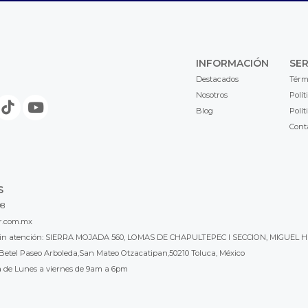
INFORMACIÓN
SER
Destacados
Térm
Nosotros
Polít
Blog
Polít
Cont
S
98
r.com.mx
l sin atención: SIERRA MOJADA 560, LOMAS DE CHAPULTEPEC I SECCION, MIGUEL H
Betel Paseo Arboleda,San Mateo Otzacatipan,50210 Toluca, México
a de Lunes a viernes de 9am a 6pm