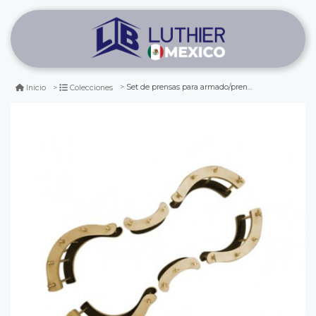
Set de prensas para armado/prensado de contrabajo (6 pcs)
Inicio
Colecciones