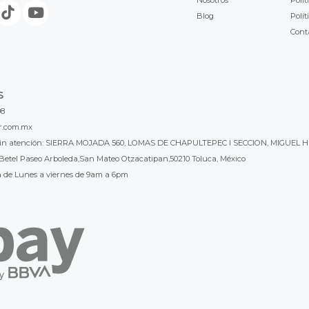
Nosotros
Polít
Blog
Polít
Cont
S
98
r.com.mx
l sin atención: SIERRA MOJADA 560, LOMAS DE CHAPULTEPEC I SECCION, MIGUEL H
Betel Paseo Arboleda,San Mateo Otzacatipan,50210 Toluca, México
a de Lunes a viernes de 9am a 6pm