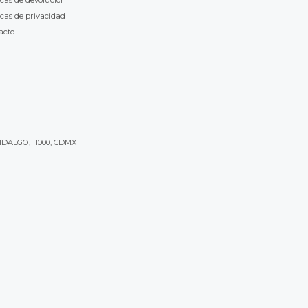
icas de devolución
icas de privacidad
acto
IDALGO, 11000, CDMX