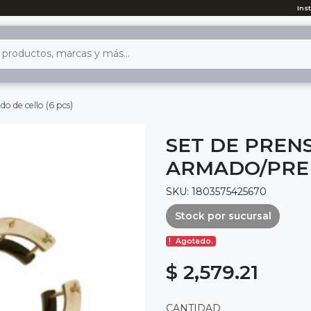
Ins
o de cello (6 pcs)
SET DE PREN
ARMADO/PREN
SKU: 1803575425670
Stock por sucursal
Agotado.
$ 2,579.21
CANTIDAD