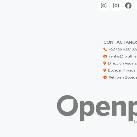
CONTÁCTANO
+52 1 56 4387 06
ventas@lbluthie
Dirección Fisca
Bodega: Privada 
Retiro en Bodeg