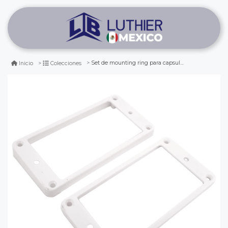
Set de mounting ring para capsula humbucker. color white
Inicio
Colecciones