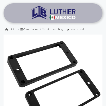
Set de mounting ring para capsula humbucker. color black
Inicio
Colecciones