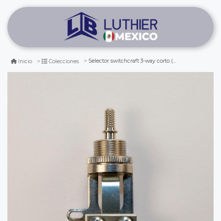
Selector switchcraft 3-way corto (short straight)
Inicio
Colecciones