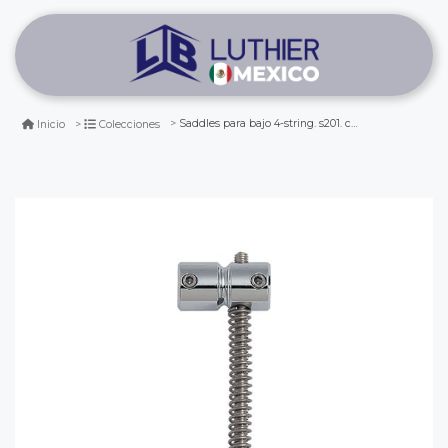
Saddles para bajo 4-string. s201. color: chrome
Inicio
Colecciones