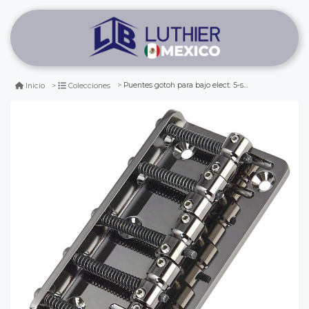
Puentes gotoh para bajo elect. 5-string mod. 205b cosmo black
Inicio
Colecciones