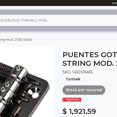
Ins
ring mod. 205b black
PUENTES GOT
STRING MOD.
SKU: 1450105455
Tormek
Stock por sucursal
Agotado.
$ 1,921.59