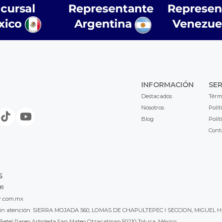
INFORMACIÓN
SER
Destacados
Térm
Nosotros
Polít
Blog
Polít
Cont
S
98
r.com.mx
l sin atención: SIERRA MOJADA 560, LOMAS DE CHAPULTEPEC I SECCION, MIGUEL H
Betel Paseo Arboleda,San Mateo Otzacatipan,50210 Toluca, México