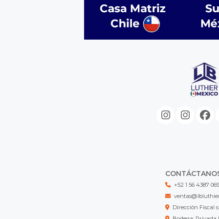
CONTÁCTANO
+52 1 56 4387 06
ventas@lbluthie
Dirección Fisca
Bodega: Privada 