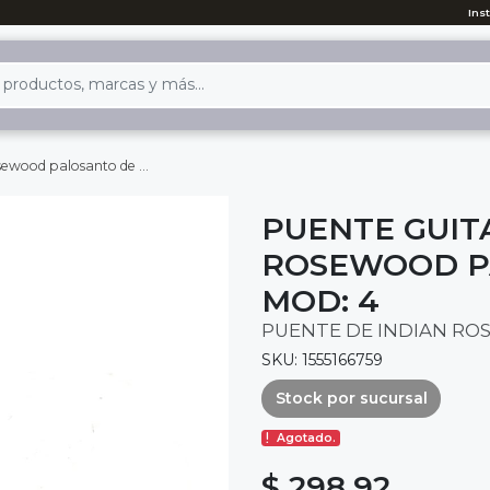
Ins
alosanto de la india mod: 4
PUENTE GUIT
ROSEWOOD PA
MOD: 4
PUENTE DE INDIAN RO
SKU: 1555166759
Stock por sucursal
Agotado.
$ 298.92