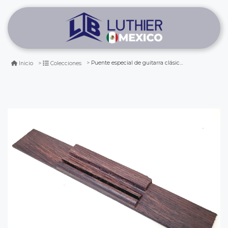
Puente especial de guitarra clásica indian rosewood palorosa de la india. mod: 1
Inicio
Colecciones