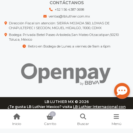
CONTÁCTANOS
+52 1 56 4387 0698
ventas@lbluthier.com.mx
Dirección Fiscal sin atención: SIERRA MOJADA 560, LOMAS DE
CHAPULTEPEC I SECCION, MIGUEL HIDALGO, 11000, CDMX
Bodega: Privada Betel Paseo Arboleda,San Mateo Otzacatipan,50210
Toluca, México
Retiro en Bodega de Lunes a viernes de 9am a 6pm
LB LUTHIER MX © 2026
¿Te gusta LB Luthier Mexico? visita
LB Luthier Internacional con
más de 3.000 productos disponibles
0
Inicio
Carrito
Buscar
Menú