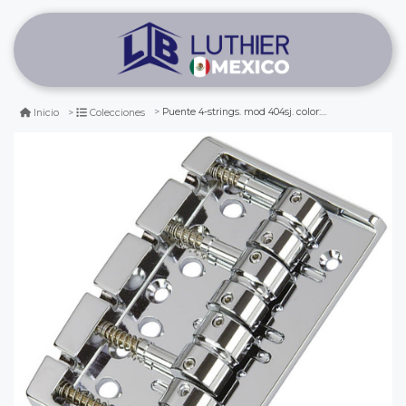
Puente 4-strings. mod 404sj. color: chrome
Inicio
Colecciones