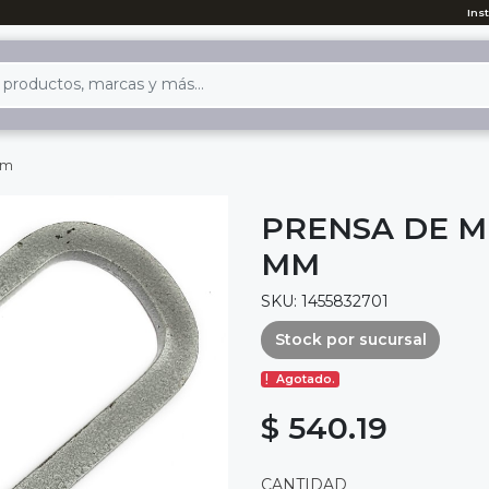
Ins
mm
PRENSA DE ME
MM
SKU: 1455832701
Stock por sucursal
Agotado.
$ 540.19
CANTIDAD