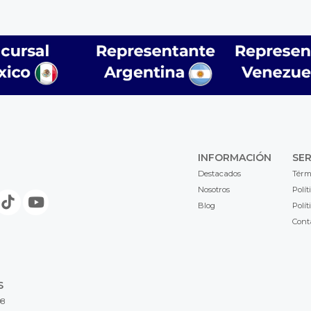
INFORMACIÓN
SER
Destacados
Térm
Nosotros
Polít
Blog
Polít
Cont
S
98