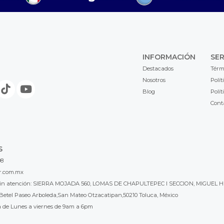
INFORMACIÓN
SER
Destacados
Térm
Nosotros
Polít
Blog
Polít
Cont
S
98
r.com.mx
l sin atención: SIERRA MOJADA 560, LOMAS DE CHAPULTEPEC I SECCION, MIGUEL H
Betel Paseo Arboleda,San Mateo Otzacatipan,50210 Toluca, México
a de Lunes a viernes de 9am a 6pm