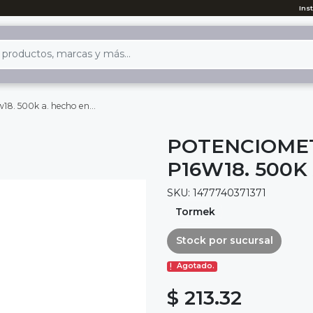
Ins
500k a. hecho en japón
POTENCIOME
P16W18. 500K
SKU: 1477740371371
Tormek
Stock por sucursal
Agotado.
$ 213.32