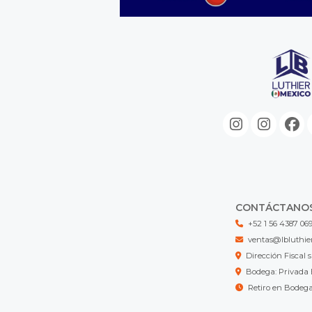
CONTÁCTANO
+52 1 56 4387 06
ventas@lbluthie
Dirección Fisca
Bodega: Privada 
Retiro en Bodeg