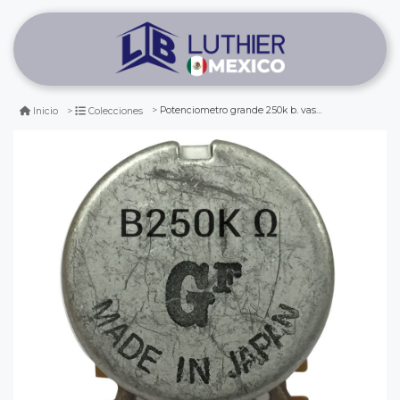
Potenciometro grande 250k b. vastago largo
Inicio
Colecciones