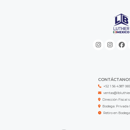
CONTÁCTANO
+52 1 56 4387 06
ventas@lbluthie
Dirección Fisca
Bodega: Privada 
Retiro en Bodeg