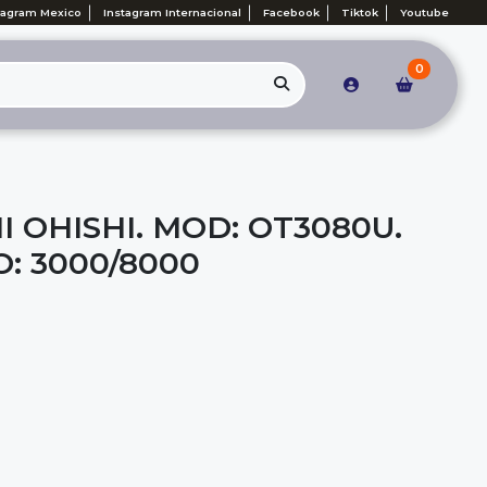
tagram Mexico
Instagram Internacional
Facebook
Tiktok
Youtube
0
I OHISHI. MOD: OT3080U.
: 3000/8000