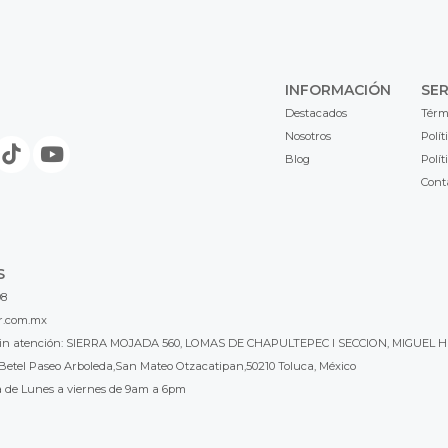
INFORMACIÓN
SER
Destacados
Térm
Nosotros
Polít
Blog
Polít
Cont
S
98
r.com.mx
l sin atención: SIERRA MOJADA 560, LOMAS DE CHAPULTEPEC I SECCION, MIGUEL H
Betel Paseo Arboleda,San Mateo Otzacatipan,50210 Toluca, México
a de Lunes a viernes de 9am a 6pm