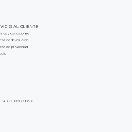
VICIO AL CLIENTE
inos y condiciones
icas de devolución
icas de privacidad
acto
IDALGO, 11000, CDMX