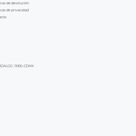
icas de devolución
icas de privacidad
acto
IDALGO, 11000, CDMX