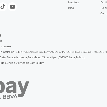
Nosotros
Polít
Blog
Polít
Cont
S
98
r.com.mx
l sin atención: SIERRA MOJADA 560, LOMAS DE CHAPULTEPEC I SECCION, MIGUEL H
Betel Paseo Arboleda,San Mateo Otzacatipan,50210 Toluca, México
a de Lunes a viernes de 9am a 6pm