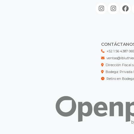
CONTÁCTANO
+52 1 56 4387 06
ventas@lbluthie
Dirección Fisca
Bodega: Privada 
Retiro en Bodeg