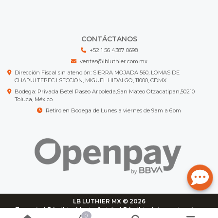
CONTÁCTANOS
+52 1 56 4387 0698
ventas@lbluthier.com.mx
Dirección Fiscal sin atención: SIERRA MOJADA 560, LOMAS DE
CHAPULTEPEC I SECCION, MIGUEL HIDALGO, 11000, CDMX
Bodega: Privada Betel Paseo Arboleda,San Mateo Otzacatipan,50210
Toluca, México
Retiro en Bodega de Lunes a viernes de 9am a 6pm
LB LUTHIER MX © 2026
¿Te gusta LB Luthier Mexico? visita
LB Luthier Internacional con
0
más de 3.000 productos disponibles