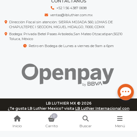
CONTÁCTANOS
+52 1 56 4387 0698
ventas@lbluthier.com.mx
Dirección Fiscal sin atención: SIERRA MOJADA 560, LOMAS DE
CHAPULTEPEC I SECCION, MIGUEL HIDALGO, 11000, CDMX
Bodega: Privada Betel Paseo Arboleda,San Mateo Otzacatipan,50210
Toluca, México
Retiro en Bodega de Lunes a viernes de 9am a 6pm
LB LUTHIER MX © 2026
¿Te gusta LB Luthier Mexico? visita
LB Luthier Internacional con
más de 3.000 productos disponibles
0
Inicio
Carrito
Buscar
Menú