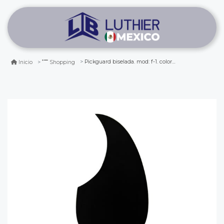
Pickguard biselada. mod: f-1. color black
Inicio
Shopping