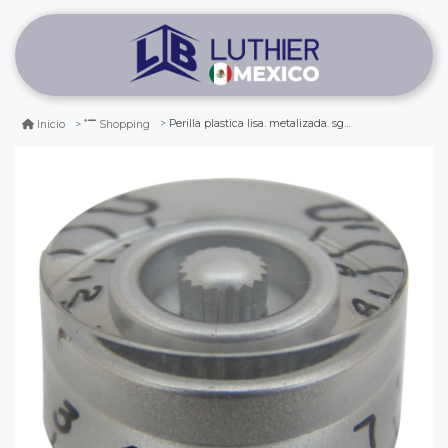
Perilla plastica lisa. metalizada. sg, gibson, les paul. mod: km-110
Inicio
Shopping