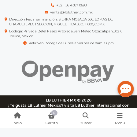
+52 1 56 4387 0698
ventas@lbluthier.com.mx
Dirección Fiscal sin atención: SIERRA MOJADA 560, LOMAS DE
CHAPULTEPEC I SECCION, MIGUEL HIDALGO, 11000, CDMX
Bodega: Privada Betel Paseo Arboleda,San Mateo Otzacatipan,50210
Toluca, México
Retiro en Bodega de Lunes a viernes de 9am a 6pm
LB LUTHIER MX © 2026
¿Te gusta LB Luthier Mexico? visita
LB Luthier Internacional con
más de 3.000 productos disponibles
0
Inicio
Carrito
Buscar
Menú