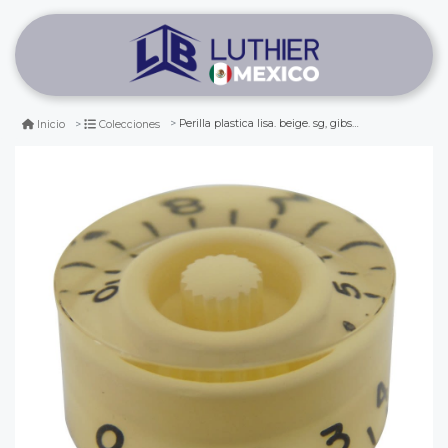
Perilla plastica lisa. beige. sg, gibson, les paul. mod: 110
Inicio
Colecciones