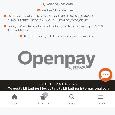
+52 1 56 4387 0698
ventas@lbluthier.com.mx
Dirección Fiscal sin atención: SIERRA MOJADA 560, LOMAS DE
CHAPULTEPEC I SECCION, MIGUEL HIDALGO, 11000, CDMX
Bodega: Privada Betel Paseo Arboleda,San Mateo Otzacatipan,50210
Toluca, México
Retiro en Bodega de Lunes a viernes de 9am a 6pm
LB LUTHIER MX © 2026
¿Te gusta LB Luthier Mexico? visita
LB Luthier Internacional con
más de 3.000 productos disponibles
0
Inicio
Carrito
Buscar
Menú