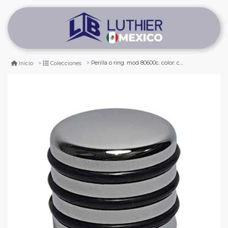
Perilla o ring. mod 80600c. color: chrome
Inicio
Colecciones