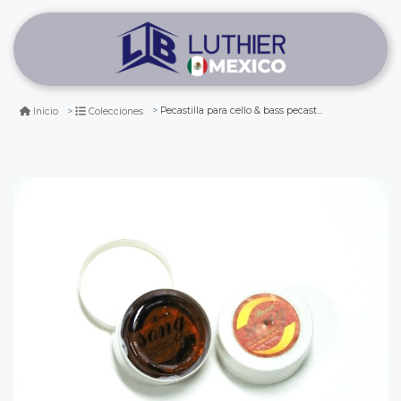
Pecastilla para cello & bass pecastilla cello - bass
Inicio
Colecciones