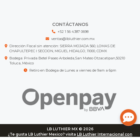
CONTÁCTANOS
+52 1 56 4387 0698
ventas@lbluthier.com.mx
Dirección Fiscal sin atención: SIERRA MOJADA 560, LOMAS DE
CHAPULTEPEC I SECCION, MIGUEL HIDALGO, 11000, CDMX
Bodega: Privada Betel Paseo Arboleda,San Mateo Otzacatipan,50210
Toluca, México
Retiro en Bodega de Lunes a viernes de 9am a 6pm
LB LUTHIER MX © 2026
¿Te gusta LB Luthier Mexico? visita
LB Luthier Internacional con
más de 3.000 productos disponibles