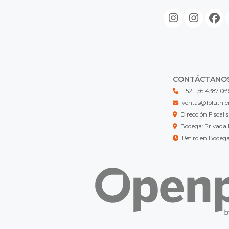
CONTÁCTANO
+52 1 56 4387 06
ventas@lbluthie
Dirección Fisca
Bodega: Privada 
Retiro en Bodeg