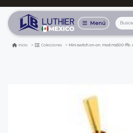
Mini switch on-on. mod ms500-ffb. c
Inicio
Colecciones