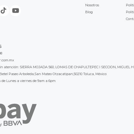
Nosotros
Polít
Blog
Polít
Cont
S
98
r.com.mx
l sin atención: SIERRA MOJADA 560, LOMAS DE CHAPULTEPEC I SECCION, MIGUEL H
Betel Paseo Arboleda,San Mateo Otzacatipan,50210 Toluca, México
a de Lunes a viernes de 9am a 6pm