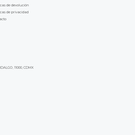
icas de devolución
icas de privacidad
acto
IDALGO, 11000, CDMX