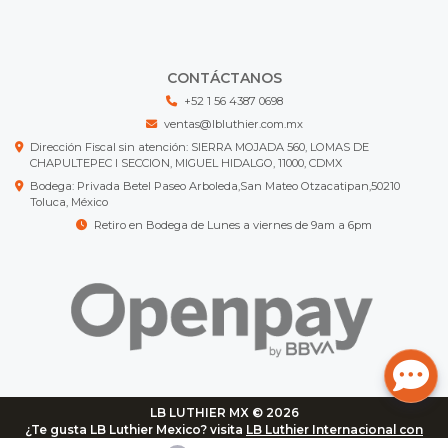
CONTÁCTANOS
+52 1 56 4387 0698
ventas@lbluthier.com.mx
Dirección Fiscal sin atención: SIERRA MOJADA 560, LOMAS DE
CHAPULTEPEC I SECCION, MIGUEL HIDALGO, 11000, CDMX
Bodega: Privada Betel Paseo Arboleda,San Mateo Otzacatipan,50210
Toluca, México
Retiro en Bodega de Lunes a viernes de 9am a 6pm
LB LUTHIER MX © 2026
¿Te gusta LB Luthier Mexico? visita
LB Luthier Internacional con
más de 3.000 productos disponibles