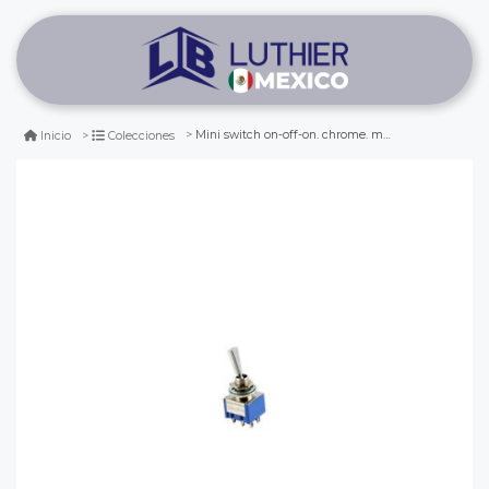
Mini switch on-off-on. chrome. mod: ms500-hf
Inicio
Colecciones