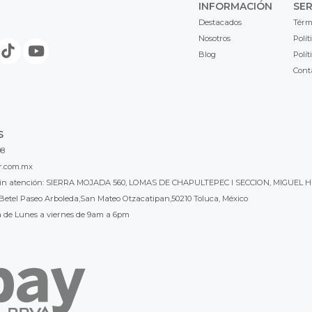
INFORMACIÓN
SER
Destacados
Térm
Nosotros
Polít
Blog
Polít
Cont
S
98
r.com.mx
l sin atención: SIERRA MOJADA 560, LOMAS DE CHAPULTEPEC I SECCION, MIGUEL H
Betel Paseo Arboleda,San Mateo Otzacatipan,50210 Toluca, México
a de Lunes a viernes de 9am a 6pm