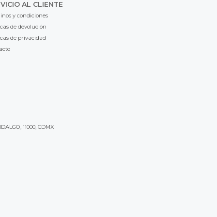
VICIO AL CLIENTE
inos y condiciones
icas de devolución
icas de privacidad
acto
IDALGO, 11000, CDMX