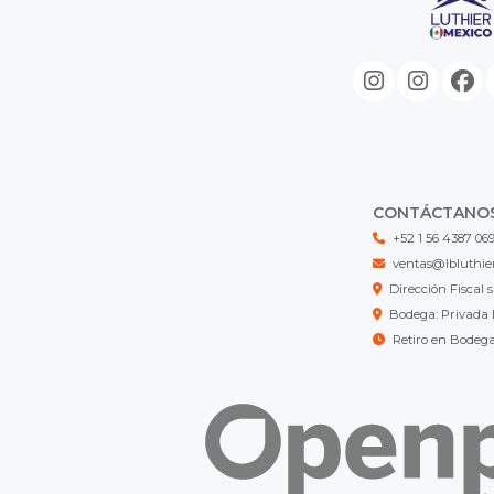
CONTÁCTANO
+52 1 56 4387 06
ventas@lbluthie
Dirección Fisca
Bodega: Privada 
Retiro en Bodeg