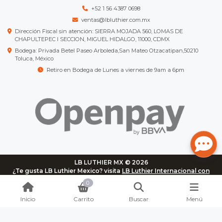
+52 1 56 4387 0698
ventas@lbluthier.com.mx
Dirección Fiscal sin atención: SIERRA MOJADA 560, LOMAS DE
CHAPULTEPEC I SECCION, MIGUEL HIDALGO, 11000, CDMX
Bodega: Privada Betel Paseo Arboleda,San Mateo Otzacatipan,50210
Toluca, México
Retiro en Bodega de Lunes a viernes de 9am a 6pm
LB LUTHIER MX © 2026
¿Te gusta LB Luthier Mexico? visita
LB Luthier Internacional con
más de 3.000 productos disponibles
0
Inicio
Carrito
Buscar
Menú