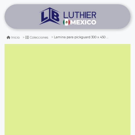
Lamina para pickguard 300 x 450 mm. mod: pc-mg. color: green mint. 3-ply
Inicio
Colecciones