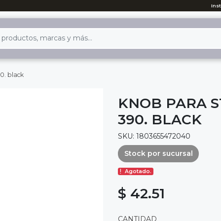
Ins
0. black
KNOB PARA S
390. BLACK
SKU: 1803655472040
Stock por sucursal
Agotado.
$ 42.51
CANTIDAD