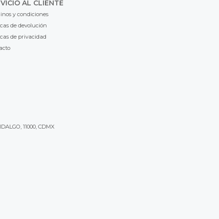
VICIO AL CLIENTE
inos y condiciones
icas de devolución
icas de privacidad
acto
IDALGO, 11000, CDMX