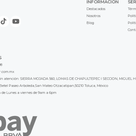
INFORMACIÓN
SER
Destacados
Térm
Nosotros
Polít
Blog
Polít
Cont
S
98
r.com.mx
l sin atención: SIERRA MOJADA 560, LOMAS DE CHAPULTEPEC I SECCION, MIGUEL H
Betel Paseo Arboleda,San Mateo Otzacatipan,50210 Toluca, México
a de Lunes a viernes de 9am a 6pm