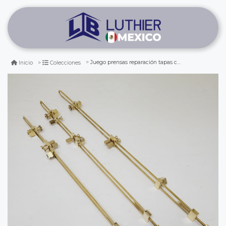
Juego prensas reparación tapas cello 3pcs
Inicio
Colecciones