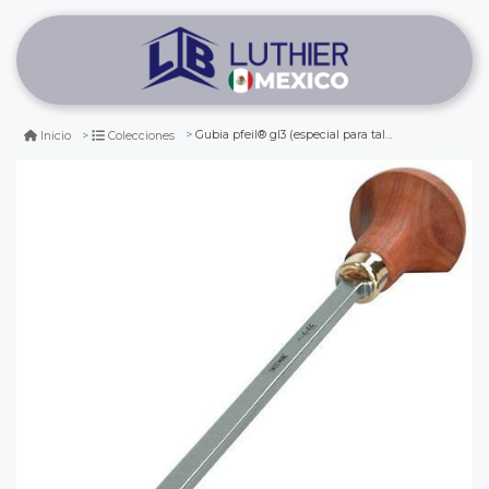
Gubia pfeil® gl3 (especial para tallado de inst. de cuarteto clasico)
Inicio
Colecciones