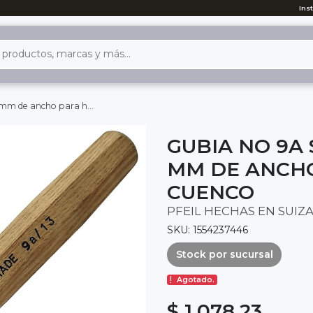
Ins
 para hacer cuchara o cuenco
GUBIA NO 9A 
MM DE ANCH
CUENCO
PFEIL HECHAS EN SUIZ
SKU: 1554237446
Stock por sucursal
Agotado.
$ 1,078.23