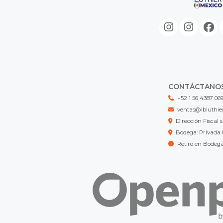
CONTÁCTANO
+52 1 56 4387 06
ventas@lbluthie
Dirección Fisca
Bodega: Privada 
Retiro en Bodeg