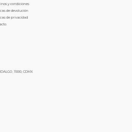
inos y condiciones
icas de devolución
icas de privacidad
acto
IDALGO, 11000, CDMX