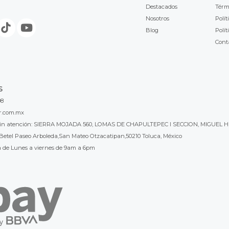
Destacados
Térm
Nosotros
Polít
Blog
Polít
Cont
S
98
r.com.mx
l sin atención: SIERRA MOJADA 560, LOMAS DE CHAPULTEPEC I SECCION, MIGUEL H
Betel Paseo Arboleda,San Mateo Otzacatipan,50210 Toluca, México
a de Lunes a viernes de 9am a 6pm