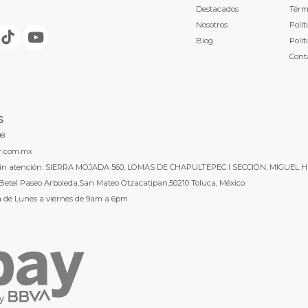
Destacados
Térm
Nosotros
Polít
Blog
Polít
Cont
S
98
r.com.mx
l sin atención: SIERRA MOJADA 560, LOMAS DE CHAPULTEPEC I SECCION, MIGUEL H
Betel Paseo Arboleda,San Mateo Otzacatipan,50210 Toluca, México
a de Lunes a viernes de 9am a 6pm