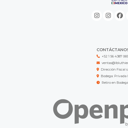
CONTÁCTANO
+52 1 56 4387 06
ventas@lbluthie
Dirección Fisca
Bodega: Privada 
Retiro en Bodeg