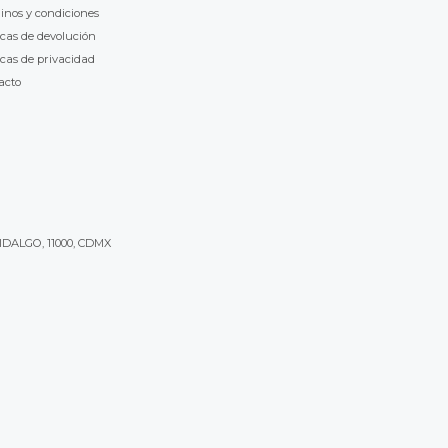
inos y condiciones
icas de devolución
icas de privacidad
acto
IDALGO, 11000, CDMX