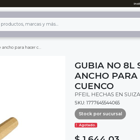
Ins
ra hacer cuchara o cuenco
GUBIA NO 8L 
ANCHO PARA
CUENCO
PFEIL HECHAS EN SUIZ
SKU: 1777645544065
Stock por sucursal
Agotado.
$ 1,644.03