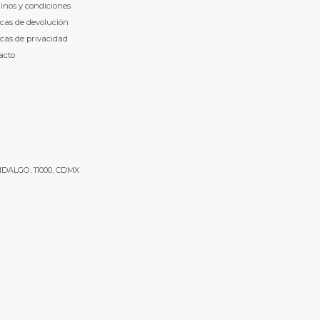
inos y condiciones
icas de devolución
icas de privacidad
acto
IDALGO, 11000, CDMX