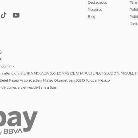
Destacados
Térm
Nosotros
Polít
Blog
Polít
Cont
S
98
r.com.mx
l sin atención: SIERRA MOJADA 560, LOMAS DE CHAPULTEPEC I SECCION, MIGUEL H
Betel Paseo Arboleda,San Mateo Otzacatipan,50210 Toluca, México
a de Lunes a viernes de 9am a 6pm