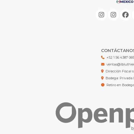
CONTÁCTANO
+52 1 56 4387 06
ventas@lbluthie
Dirección Fisca
Bodega: Privada 
Retiro en Bodeg