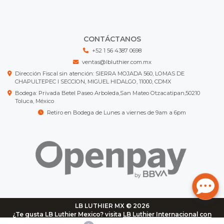
CONTÁCTANOS
+52 1 56 4387 0698
ventas@lbluthier.com.mx
Dirección Fiscal sin atención: SIERRA MOJADA 560, LOMAS DE
CHAPULTEPEC I SECCION, MIGUEL HIDALGO, 11000, CDMX
Bodega: Privada Betel Paseo Arboleda,San Mateo Otzacatipan,50210
Toluca, México
Retiro en Bodega de Lunes a viernes de 9am a 6pm
LB LUTHIER MX © 2026
¿Te gusta LB Luthier Mexico? visita
LB Luthier Internacional con
más de 3.000 productos disponibles