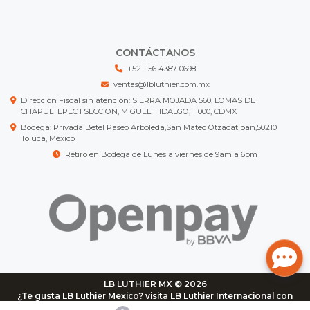
CONTÁCTANOS
+52 1 56 4387 0698
ventas@lbluthier.com.mx
Dirección Fiscal sin atención: SIERRA MOJADA 560, LOMAS DE
CHAPULTEPEC I SECCION, MIGUEL HIDALGO, 11000, CDMX
Bodega: Privada Betel Paseo Arboleda,San Mateo Otzacatipan,50210
Toluca, México
Retiro en Bodega de Lunes a viernes de 9am a 6pm
LB LUTHIER MX © 2026
¿Te gusta LB Luthier Mexico? visita
LB Luthier Internacional con
más de 3.000 productos disponibles