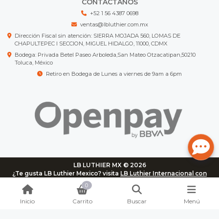
CONTÁCTANOS
+52 1 56 4387 0698
ventas@lbluthier.com.mx
Dirección Fiscal sin atención: SIERRA MOJADA 560, LOMAS DE
CHAPULTEPEC I SECCION, MIGUEL HIDALGO, 11000, CDMX
Bodega: Privada Betel Paseo Arboleda,San Mateo Otzacatipan,50210
Toluca, México
Retiro en Bodega de Lunes a viernes de 9am a 6pm
LB LUTHIER MX © 2026
¿Te gusta LB Luthier Mexico? visita
LB Luthier Internacional con
más de 3.000 productos disponibles
0
Inicio
Carrito
Buscar
Menú